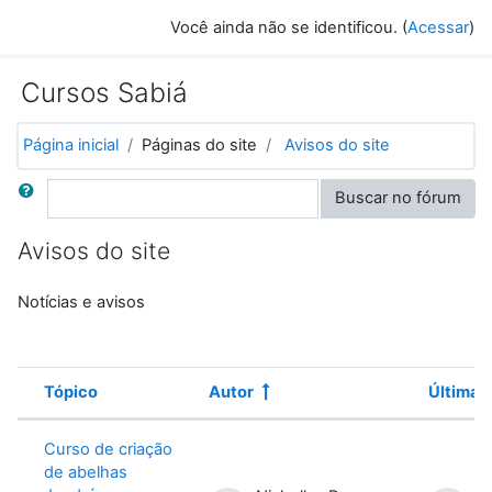
Ir para o conteúdo principal
Você ainda não se identificou. (
Acessar
)
Cursos Sabiá
Página inicial
Páginas do site
Avisos do site
Buscar
Buscar no fórum
Avisos do site
Notícias e avisos
Tópico
Autor
Última
Status
Lista de discussões. Mostrando 2 de
Curso de criação
de abelhas